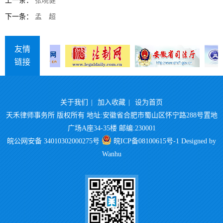
上一条：
张晓健
下一条：
孟 超
友情
链接
关于我们
|
加入收藏
|
设为首页
天禾律师事务所 版权所有 地址:安徽省合肥市蜀山区怀宁路288号置地
广场A座34-35楼 邮编:230001
皖公网安备 34010302000275号
皖ICP备08100615号-1
Designed by
Wanhu