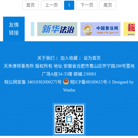
首页
上一页
1
下一页
尾页
友情
链接
关于我们
|
加入收藏
|
设为首页
天禾律师事务所 版权所有 地址:安徽省合肥市蜀山区怀宁路288号置地
广场A座34-35楼 邮编:230001
皖公网安备 34010302000275号
皖ICP备08100615号-1
Designed by
Wanhu