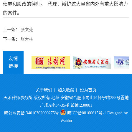
债券和股改的律师。 代理、辩护过大量省内外有重大影响力
的案件。
上一条：
张文苑
下一条：
张大林
友情
链接
关于我们
|
加入收藏
|
设为首页
天禾律师事务所 版权所有 地址:安徽省合肥市蜀山区怀宁路288号置地
广场A座34-35楼 邮编:230001
皖公网安备 34010302000275号
皖ICP备08100615号-1
Designed by
Wanhu