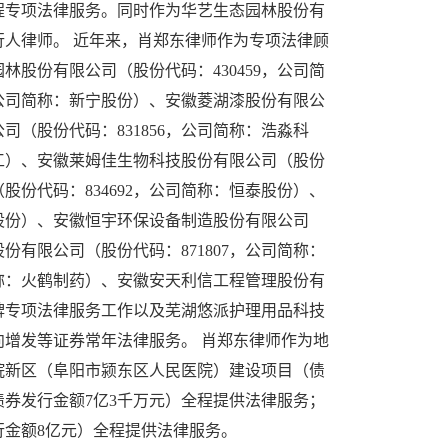
全程专项法律服务。同时作为华艺生态园林股份有
人律师。 近年来，肖郑东律师作为专项法律顾
股份有限公司（股份代码：430459，公司简
，公司简称：新宁股份）、安徽菱湖漆股份有限公
司（股份代码：831856，公司简称：浩淼科
森工）、安徽莱姆佳生物科技股份有限公司（股份
股份代码：834692，公司简称：恒泰股份）、
节股份）、安徽恒宇环保设备制造股份有限公司
份有限公司（股份代码：871807，公司简称：
简称：火鹤制药）、安徽安天利信工程管理股份有
挂牌专项法律服务工作以及芜湖悠派护理用品科技
定向增发等证券常年法律服务。 肖郑东律师作为地
医院新区（阜阳市颍东区人民医院）建设项目（债
债券发行金额7亿3千万元）全程提供法律服务；
行金额8亿元）全程提供法律服务。