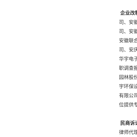
企业改
司、安
司、安
安徽联
司、安
华宇电
职调查
园林股
宇环保
有限公
位提供
民商诉
律师代