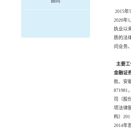
顾问
2015
2020
执业以
质的法
问业务
主要工
金融证
批、安
8719
司（股份
项法律
构）2
201