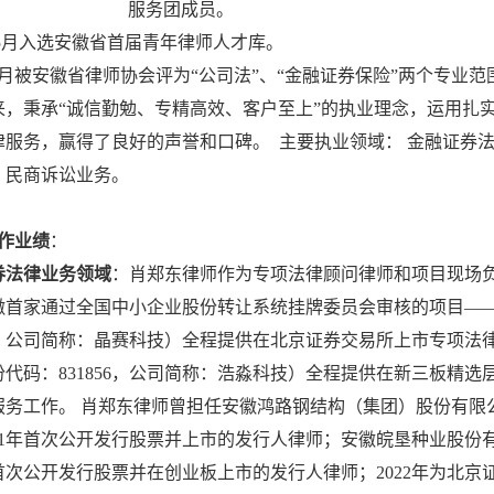
服务团成员。
年5月入选安徽省首届青年律师人才库。
年1月被安徽省律师协会评为“公司法”、“金融证券保险”两个专
来，秉承“诚信勤勉、专精高效、客户至上”的执业理念，运用扎
律服务，赢得了良好的声誉和口碑。 主要执业领域： 金融证券
、民商诉讼业务。
作业绩
：
券法律业务领域
：肖郑东律师作为专项法律顾问律师和项目现场负
徽首家通过全国中小企业股份转让系统挂牌委员会审核的项目—
81，公司简称：晶赛科技）全程提供在北京证券交易所上市专项法
代码：831856，公司简称：浩淼科技）全程提供在新三板精选层
服务工作。 肖郑东律师曾担任安徽鸿路钢结构（集团）股份有限公司
011年首次公开发行股票并上市的发行人律师；安徽皖垦种业股
4年首次公开发行股票并在创业板上市的发行人律师；2022年为北