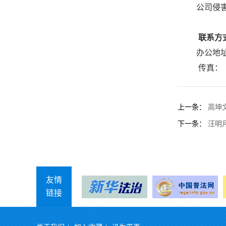
公司侵
联系方
办公地址
传真：（0
上一条：
高坤
下一条：
汪明
友情
链接