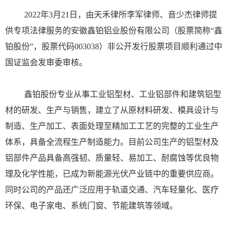
2022
年
3
月
21
日，由天禾律所
李军
律师、
音少杰
律师
提
供专项法律服务的
安徽鑫铂铝业股份有限公司
（
股票简称
“鑫
铂股份”，股票代码003038
）非公开发行股票项目顺利通过中
国证监会发审委审核。
鑫铂股份专业从事工业铝型材、工业铝部件和建筑铝型
材的研发、生产与销售，建立了从原材料研发、模具设计与
制造、生产加工、表面处理至精加工工艺的完整的工业生产
体系，具备全流程生产制造能力。目前公司生产的铝型材及
铝部件产品具备高强韧、质量轻、易加工、耐腐蚀等优良物
理及化学性能，已成为新能源光伏产业链中的重要供应商。
同时公司的产品还广泛应用于轨道交通、汽车轻量化、医疗
环保、电子家电、系统门窗、节能建筑等领域。