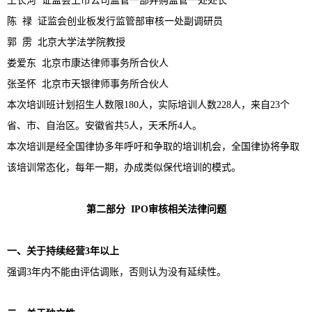
王长河 证监会上市公司监管一部并购监管一处处长
陈 禄 证监会创业板发行监管部审核一处副调研员
郭 雳 北京大学法学院教授
娄爱东 北京市康达律师事务所合伙人
张圣怀 北京市天银律师事务所合伙人
本次培训班计划招生人数限180人，实际培训人数228人，来自23个
省、市、自治区。安徽省共5人，天禾所4人。
本次培训是经全国律协多年呼吁和争取的培训机会，全国律协将争取
该培训常态化，每年一期，办成类似保代培训的模式。
第二部分
IPO
审核相关法律问题
一、关于持续经营
3
年以上
强调3年内不能由评估调账，否则认为没有延续性。