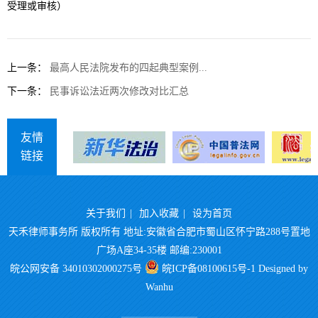
受理或审核）
上一条：
最高人民法院发布的四起典型案例...
下一条：
民事诉讼法近两次修改对比汇总
友情
链接
关于我们
|
加入收藏
|
设为首页
天禾律师事务所 版权所有 地址:安徽省合肥市蜀山区怀宁路288号置地
广场A座34-35楼 邮编:230001
皖公网安备 34010302000275号
皖ICP备08100615号-1
Designed by
Wanhu