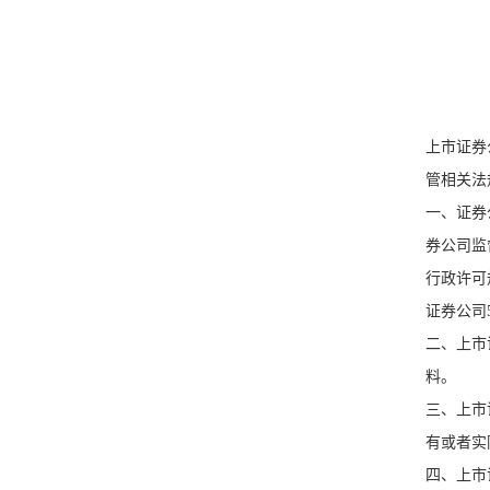
上市证券
管相关法
一、证券
券公司监
行政许可
证券公司
二、上市
料。
三、上市
有或者实
四、上市