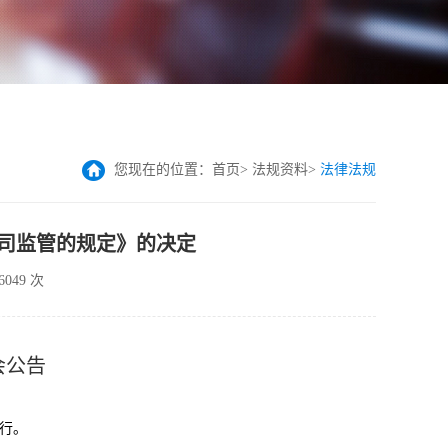
您现在的位置：
首页
>
法规资料
>
法律法规
司监管的规定》的决定
6049
次
会公告
行。