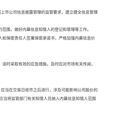
照上市公司信息披露管理的监管要求，建立健全信息管理
人的范围，做好内幕信息知情人的登记和管理等工作。
情人和保密责任人签署保密承诺书，严格加强内幕信息价
任，适时采取有效的应急措施，及时应对市场有关传闻，
，应当在交易日收市之后进行，涉及可能影响公司股价的
应当将监管部门有关知情人员纳入内幕信息知情人范围