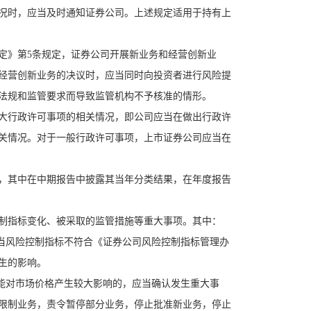
情况时，应当及时通知证券公司。上述规定适用于持有上
定》第5条规定，证券公司开展新业务和经营创新业
经营创新业务的决议时，应当同时向投资者进行风险提
法规和监管要求而导致监管机构不予核准的情形。
大行政许可事项的相关情况，即公司应当在做出行政许
关情况。对于一般行政许可事项，上市证券公司应当在
，其中在中期报告中披露其当年分类结果，在年度报告
制指标变化、被采取的监管措施等重大事项。其中：
，当风险控制指标不符合《证券公司风险控制指标管理办
生的影响。
可能对市场价格产生较大影响的，应当确认发生重大事
限制业务，责令暂停部分业务，停止批准新业务，停止