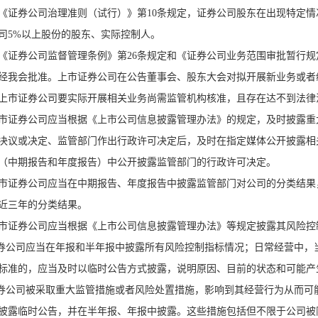
《证券公司治理准则（试行）》第10条规定，证券公司股东在出现特定
司5%以上股份的股东、实际控制人。
《证券公司监督管理条例》第26条规定和《证券公司业务范围审批暂行规
经我会批准。上市证券公司在公告董事会、股东大会对拟开展新业务或者
上市证券公司要实际开展相关业务尚需监管机构核准，且存在达不到法律
市证券公司应当根据《上市公司信息披露管理办法》的规定，及时披露重
决议或决定、监管部门作出行政许可决定后，及时在指定媒体公开披露相
（中期报告和年度报告）中公开披露监管部门的行政许可决定。
市证券公司应当在中期报告、年度报告中披露监管部门对公司的分类结果
近三年的分类结果。
市证券公司应当根据《上市公司信息披露管理办法》等规定披露其风险控
证券公司应当在年报和半年报中披露所有风险控制指标情况；日常经营中
标准的，应当及时以临时公告方式披露，说明原因、目前的状态和可能产
证券公司被采取重大监管措施或者风险处置措施，影响到其经营行为从而
披露临时公告，并在半年报、年报中披露。这些措施包括但不限于公司被