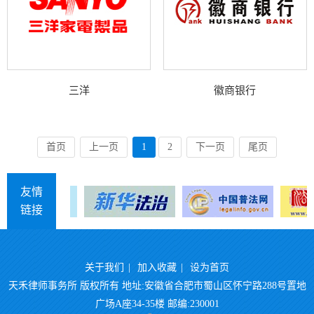
三洋
徽商银行
首页
上一页
1
2
下一页
尾页
友情
链接
关于我们
|
加入收藏
|
设为首页
天禾律师事务所 版权所有 地址:安徽省合肥市蜀山区怀宁路288号置地
广场A座34-35楼 邮编:230001