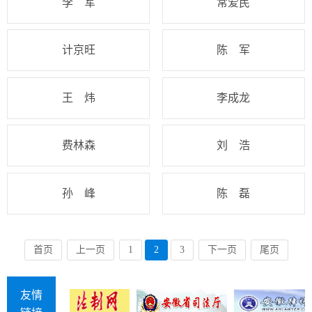
李 军
常爱民
计京旺
陈 军
王 炜
李成龙
费林森
刘 浩
孙 峰
陈 磊
首页
上一页
1
2
3
下一页
尾页
友情