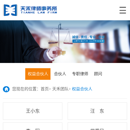
权益合伙人
合伙人
专职律师
顾问
您现在的位置：
首页
>
天禾团队
>
权益合伙人
王小东
汪 东