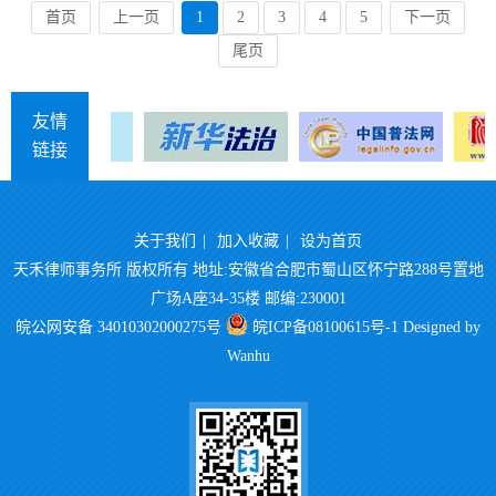
首页
上一页
1
2
3
4
5
下一页
尾页
友情
链接
关于我们
|
加入收藏
|
设为首页
天禾律师事务所 版权所有 地址:安徽省合肥市蜀山区怀宁路288号置地
广场A座34-35楼 邮编:230001
皖公网安备 34010302000275号
皖ICP备08100615号-1
Designed by
Wanhu