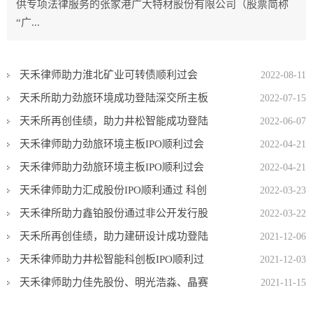
供专项法律服务的张家港广大特材股份有限公司（股票简称
“广...
天禾律师助力淮北矿业可转债顺利过会
2022-08-11
天禾所助力劲旅环境成功登陆深交所主板
2022-07-15
天禾所再创佳绩，助力井松智能成功登陆
2022-06-07
科创板
天禾律师助力劲旅环境主板IPO顺利过会
2022-04-21
天禾律师助力劲旅环境主板IPO顺利过会
2022-04-21
天禾律师助力汇成股份IPO顺利通过 科创
2022-03-23
板上市委审核
天禾律所助力鑫铂股份通过非公开发行股
2022-03-22
票审核
天禾所再创佳绩，助力建研设计成功登陆
2021-12-06
创业板
天禾律师助力井松智能科创板IPO顺利过
2021-12-03
会
天禾律师助力佳先股份、明光浩淼、晶赛
2021-11-15
科技在北京证券交易所第一批上市