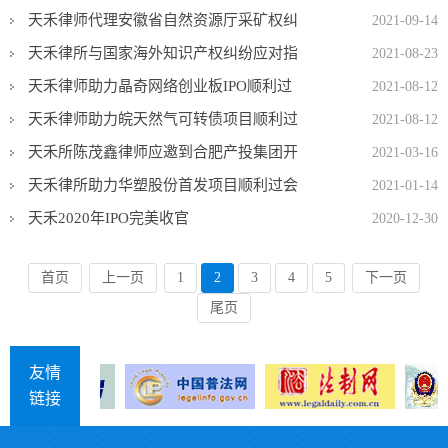
力提升专题培训班”开展安全生产类犯罪专
天禾律师代理安徽省自然资源厅采矿权纠
2021-09-14
题讲座
纷二审案在最高人民法院获胜诉
天禾律所与国家海外知识产权纠纷应对指
2021-08-23
导中心安徽分中心 建立合作关系
天禾律师助力晶奇网络创业板IPO顺利过
2021-08-12
会
天禾律师助力皖天然气可转债项目顺利过
2021-08-12
会
天禾所陈茂鑫律师应邀到合肥产投集团开
2021-03-16
展民法典合同编专题讲座
天禾律所助力华塑股份首发项目顺利过会
2021-01-14
天禾2020年IPO完美收官
2020-12-30
首页
上一页
1
2
3
4
5
下一页
尾页
友情
链接